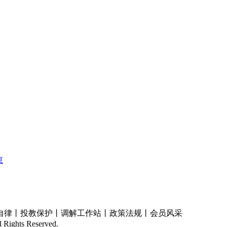
束
自律丨投教保护丨调解工作站丨政策法规丨会员风采
ights Reserved.